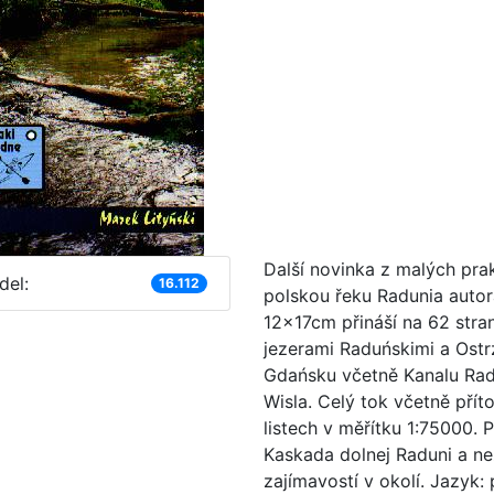
Další novinka z malých pra
del:
16.112
polskou řeku Radunia autor
12x17cm přináší na 62 stra
jezerami Raduńskimi a Ostr
Gdańsku včetně Kanalu Rad
Wisla. Celý tok včetně pří
listech v měřítku 1:75000.
Kaskada dolnej Raduni a ne
zajímavostí v okolí. Jazyk: 