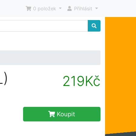
0 položek
Přihlásit
L)
219Kč
Koupit