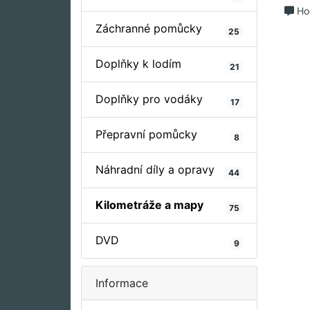
Ho
Záchranné pomůcky
25
Doplňky k lodím
21
Doplňky pro vodáky
17
Přepravní pomůcky
8
Náhradní díly a opravy
44
Kilometráže a mapy
75
DVD
9
Informace