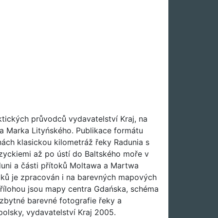
ktických průvodců vydavatelství Kraj, na
a Marka Lityńského. Publikace formátu
nách klasickou kilometráž řeky Radunia s
zyckiemi až po ústí do Baltského moře v
uni a části přítoků Moltawa a Martwa
toků je zpracován i na barevných mapových
 Přílohou jsou mapy centra Gdańska, schéma
zbytné barevné fotografie řeky a
polsky, vydavatelství Kraj 2005.