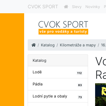
CVOK SPORT
Slevy
Novinky
P
Home
Katalog
Kilometráže a mapy
16
V
Katalog
R
Lodě
112
Pádla
83
Lodní pytle a obaly
73