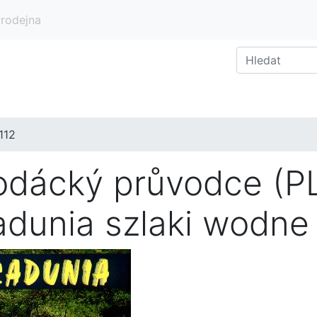
rodejna
.112
odácký průvodce (P
adunia szlaki wodne