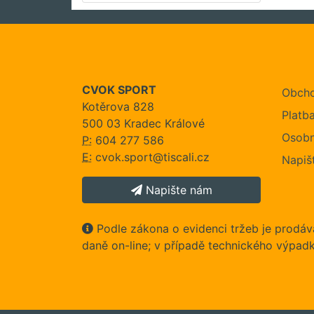
CVOK SPORT
Obcho
Kotěrova 828
Platb
500 03 Kradec Králové
Osobn
P:
604 277 586
E:
cvok.sport@tiscali.cz
Napiš
Napište nám
Podle zákona o evidenci tržeb je prodáva
daně on-line; v případě technického výpadk