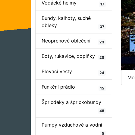
Vodácké helmy
17
Bundy, kalhoty, suché
obleky
37
Neoprenové oblečení
23
Boty, rukavice, doplňky
28
Plovací vesty
24
Mo
Funkční prádlo
15
Špricdeky a šprickobundy
48
Pumpy vzduchové a vodní
5