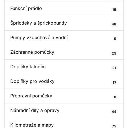
Funkční prádlo
15
Špricdeky a šprickobundy
48
Pumpy vzduchové a vodní
5
Záchranné pomůcky
25
Doplňky k lodím
21
Doplňky pro vodáky
17
Přepravní pomůcky
8
Náhradní díly a opravy
44
Kilometráže a mapy
75