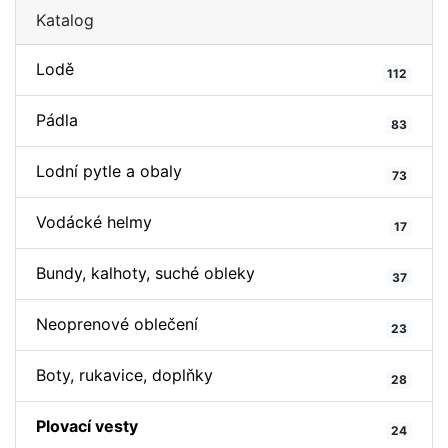
Katalog
Lodě
112
Pádla
83
Lodní pytle a obaly
73
Vodácké helmy
17
Bundy, kalhoty, suché obleky
37
Neoprenové oblečení
23
Boty, rukavice, doplňky
28
Plovací vesty
24