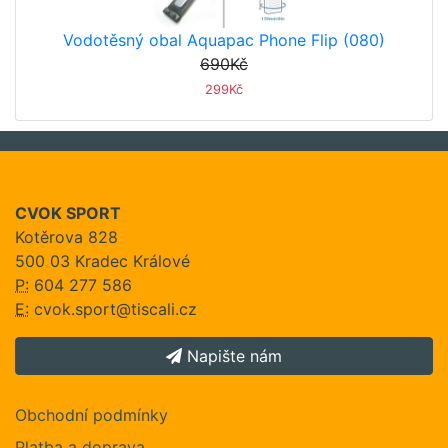
Vodotěsný obal Aquapac Phone Flip (080)
690Kč
299Kč
CVOK SPORT
Kotěrova 828
500 03 Kradec Králové
P:
604 277 586
E:
cvok.sport@tiscali.cz
Napište nám
Obchodní podmínky
Platba a doprava